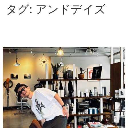
タグ:
アンドデイズ
anddays Journal vol.4「フ
ァッションの変化が！！」