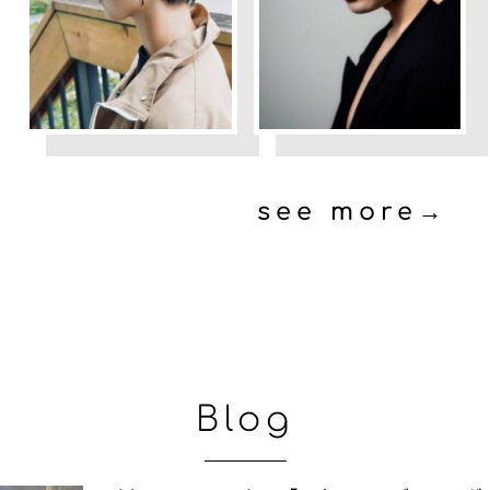
see more→
Blog