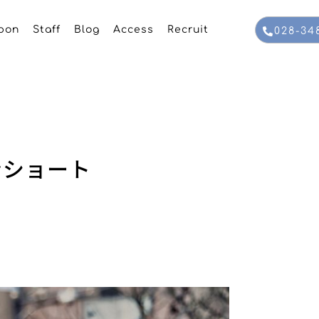
pon
Staff
Blog
Access
Recruit
028-34
ンショート