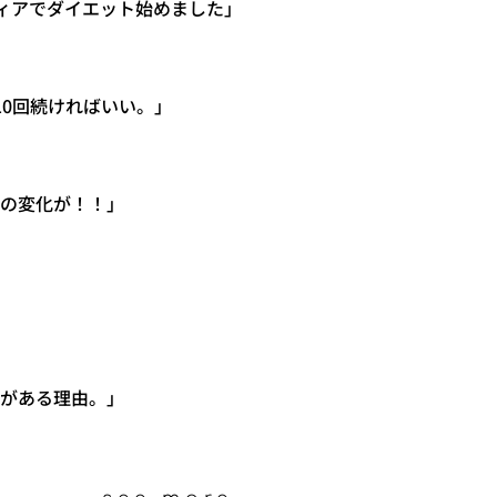
スレンディアでダイエット始めました」
主を、10回続ければいい。」
ションの変化が！！」
に、本がある理由。」