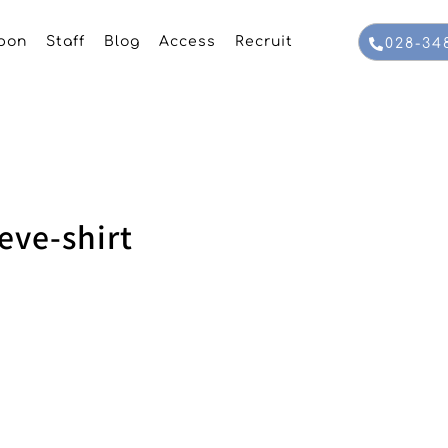
pon
Staff
Blog
Access
Recruit
028-34
ve-shirt