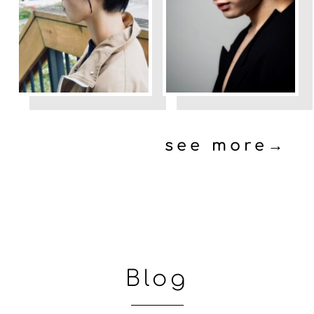
see more→
Blog