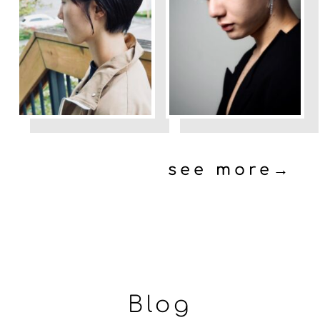
see more→
Blog